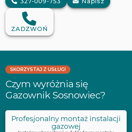
327-009-753
Napisz
ZADZWOŃ
SKORZYSTAJ Z USŁUG!
Czym wyróżnia się
Gazownik Sosnowiec?
Profesjonalny montaż instalacji
gazowej