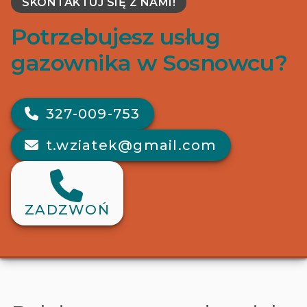
SKONTAKTUJ SIĘ Z NAMI!
Potrzebujesz usług
gazownika w Sosnowcu?
327-009-753
t.wziatek@gmail.com
ZADZWOŃ